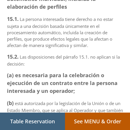
elaboración de perfiles
15.1.
La persona interesada tiene derecho a no estar
sujeta a una decisión basada únicamente en el
procesamiento automático, incluida la creación de
perfiles, que produce efectos legales que la afectan o
afectan de manera significativa y similar.
15.2.
Las disposiciones del párrafo 15.1. no aplican si la
decisión:
(a) es necesaria para la celebración o
ejecución de un contrato entre la persona
interesada y un operador;
(b)
está autorizada por la legislación de la Unión o de un
Estado Miembro, que se aplica al Operador y que también
establece medidas apropiadas para proteger los
Table Reservation
See MENU & Order
derechos, libertades e intereses legítimos de la persona
interesada; o