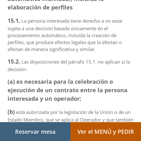
elaboración de perfiles
15.1.
La persona interesada tiene derecho a no estar
sujeta a una decisión basada únicamente en el
procesamiento automático, incluida la creación de
perfiles, que produce efectos legales que la afectan o
afectan de manera significativa y similar.
15.2.
Las disposiciones del párrafo 15.1. no aplican si la
decisión:
(a) es necesaria para la celebración o
ejecución de un contrato entre la persona
interesada y un operador;
(b)
está autorizada por la legislación de la Unión o de un
Estado Miembro, que se aplica al Operador y que también
establece medidas apropiadas para proteger los
Reservar mesa
Ver el MENÚ y PEDIR
derechos, libertades e intereses legítimos de la persona
interesada; o