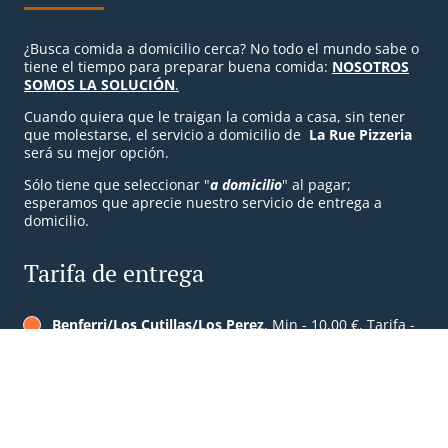
¿Busca comida a domicilio cerca? No todo el mundo sabe o
tiene el tiempo para preparar buena comida:
N
OSOTROS
SOMOS LA SOLUCIÓN
.
Cuando quiera que le traigan la comida a casa, sin tener
que molestarse, el servicio a domicilio de
La Rue Pizzeria
será su mejor opción.
Sólo tiene que seleccionar "
a domicilio
" al pagar;
esperamos que aprecie nuestro servicio de entrega a
domicilio.
Tarifa de entrega
Benferri/Los Cutillas/Los Perez
, Min - 10,00 €, Tarifa -
1,00 €
La Murada y su Barriadas
, Min - 15,00 €, Tarifa - 2,00 €
Reservar mesa
Ver el MENÚ y PEDIR
LA Matanza y sus Barriadas
, Min - 20,00 €, Tarifa -
2,50 €
Virgen del Camino
, Min - 20,00 €, Tarifa - 2,50 €